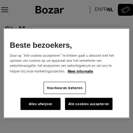
Site
Map
-
Center
Site Map
for
Fine
Arts
Mijn account
Beste bezoekers,
Klant account
Mijn tickets
Door op “Alle cookies accepteren” te klikken gaat u akkoord met het
opslaan van cookies op uw apparaat voor het verbeteren van
Mijn aankoopgeschiedenis
websitenavigatie, het analyseren van websitegebruik en om ons te
Mijn persoonlijke gegevens
Meer informatie
helpen bij onze marketingprojecten.
Wachtwoord
Adressen
Voorkeuren beheren
Winkelwagen
Alles afwijzen
Alle cookies accepteren