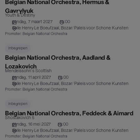
Belgian National Orchestra, Hermus &
Hermus
Gavrylyuk
&
Youth & Destiny
Gavrylyuk
zondag, 7 maart 2027
15:00
Salle Henry Le Boeufzaal
Bozar/ Paleis voor Schone Kunsten
Promoter:
Belgian National Orchestra
Belgian
National
inbegrepen
Orchestra,
Belgian National Orchestra, Aadland &
Aadland
Lozakovich
&
Mendelssohn's Scottish
Lozakovich
zondag, 11 april 2027
15:00
Salle Henry Le Boeufzaal
Bozar/ Paleis voor Schone Kunsten
Promoter:
Belgian National Orchestra
Belgian
National
inbegrepen
Orchestra,
Belgian National Orchestra, Feddeck & Aimard
Feddeck
Shostakovich 5
&
zondag, 16 mei 2027
15:00
Aimard
Salle Henry Le Boeufzaal
Bozar/ Paleis voor Schone Kunsten
Promoter:
Belgian National Orchestra