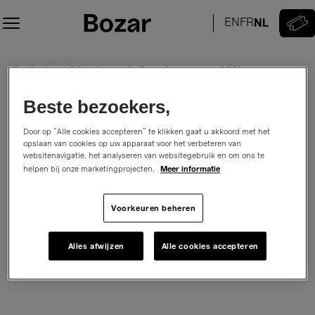
Zitplaats
selectie
[Bozar/
Paleis
Belgian National Orchestra: Winter
Belgian
voor
National
Schone
Concert
Orchestra:
Kunsten
Beste bezoekers,
The Snowman
Winter
|
zaterdag, 19 december 2026
15:00
Concert
19.12.2026
Door op “Alle cookies accepteren” te klikken gaat u akkoord met het
Salle Henry Le Boeufzaal
Bozar/ Paleis voor Schone Kunsten
opslaan van cookies op uw apparaat voor het verbeteren van
-
Promoter:
Belgian National Orchestra
websitenavigatie, het analyseren van websitegebruik en om ons te
15:00
Meer informatie
helpen bij onze marketingprojecten.
|
Belgian
Hoe wilt u uw zitplaatsen kiezen
Voorkeuren beheren
National
Selecteer op zitplaatsoverzicht
Selecteer je zitplaats
Orchestra:
of
Winter
Alles afwijzen
Alle cookies accepteren
Boek de beste plaats.
Krijg automatisch de beste plaats.
Concert]
-
Center
for