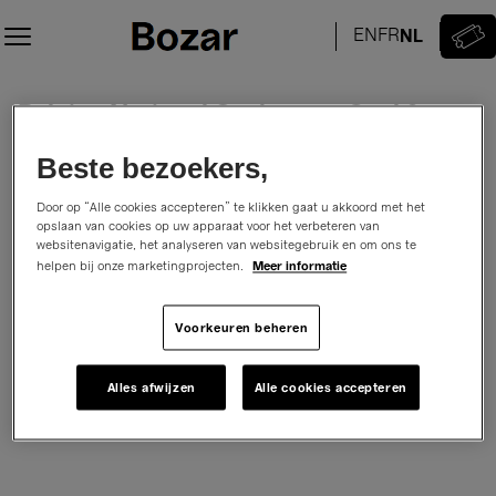
Zitplaats
selectie
[Bozar/
Paleis
Belgian National Orchestra, Seal &
Belgian
voor
National
Schone
Thing Helseth
Orchestra,
Kunsten
Beste bezoekers,
New Year’s Glow 2027
Seal
|
zondag, 3 januari 2027
11:00
&
03.01.2027
Door op “Alle cookies accepteren” te klikken gaat u akkoord met het
Salle Henry Le Boeufzaal
Bozar/ Paleis voor Schone Kunsten
Thing
opslaan van cookies op uw apparaat voor het verbeteren van
-
Promoter:
Belgian National Orchestra
websitenavigatie, het analyseren van websitegebruik en om ons te
Helseth
11:00
Meer informatie
helpen bij onze marketingprojecten.
|
Belgian
Hoe wilt u uw zitplaatsen kiezen
Voorkeuren beheren
National
Selecteer op zitplaatsoverzicht
Selecteer je zitplaats
Orchestra,
of
Seal
Alles afwijzen
Alle cookies accepteren
Boek de beste plaats.
Krijg automatisch de beste plaats.
&
Thing
Helseth]
-