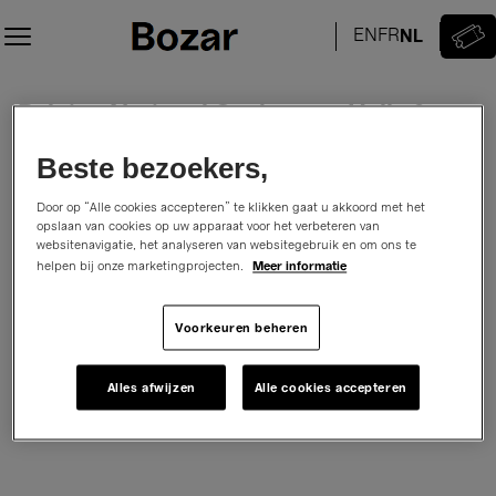
Zitplaats
selectie
[Bozar/
Paleis
Belgian National Orchestra, Halls &
Belgian
voor
National
Schone
Vlaams Radiokoor
Orchestra,
Kunsten
Beste bezoekers,
Petroesjka
Halls
|
zondag, 7 februari 2027
15:00
&
07.02.2027
Door op “Alle cookies accepteren” te klikken gaat u akkoord met het
Salle Henry Le Boeufzaal
Bozar/ Paleis voor Schone Kunsten
Vlaams
opslaan van cookies op uw apparaat voor het verbeteren van
-
Promoter:
Belgian National Orchestra
websitenavigatie, het analyseren van websitegebruik en om ons te
Radiokoor
15:00
Meer informatie
helpen bij onze marketingprojecten.
|
Belgian
Hoe wilt u uw zitplaatsen kiezen
Voorkeuren beheren
National
Selecteer op zitplaatsoverzicht
Selecteer je zitplaats
Orchestra,
of
Halls
Alles afwijzen
Alle cookies accepteren
Boek de beste plaats.
Krijg automatisch de beste plaats.
&
Vlaams
Radiokoor]
-