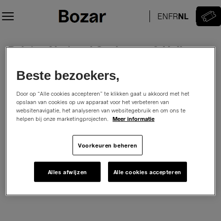
Zitplaats
selectie
[Bozar/
Paleis
Belgian National Orchestra & Halls
Belgian
voor
National
Schone
Le Sacre du Printemps
Orchestra
vrijdag, 5 februari 2027
20:00
Kunsten
Beste bezoekers,
Salle Henry Le Boeufzaal
Bozar/ Paleis voor Schone Kunsten
&
|
Promoter:
Belgian National Orchestra
Halls
05.02.2027
Door op “Alle cookies accepteren” te klikken gaat u akkoord met het
-
opslaan van cookies op uw apparaat voor het verbeteren van
websitenavigatie, het analyseren van websitegebruik en om ons te
20:00
helpen bij onze marketingprojecten.
Meer informatie
Hoe wilt u uw zitplaatsen kiezen
|
Selecteer op zitplaatsoverzicht
Selecteer je zitplaats
Belgian
of
National
Voorkeuren beheren
Boek de beste plaats.
Krijg automatisch de beste plaats.
Orchestra
&
Alles afwijzen
Alle cookies accepteren
Halls]
-
Center
for