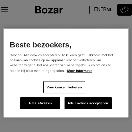
Zitplaats
selectie
[Bozar/
Paleis
270225 Symphonic Date #2: BNO &
Belgian
voor
National
Schone
Schonwandt
Orchestra
Kunsten
Beste bezoekers,
Symphonic Date: Symphonie fantastique
&
|
donderdag, 25 februari 2027
19:00
Schonwandt
25.02.2027
Door op “Alle cookies accepteren” te klikken gaat u akkoord met het
Salle Henry Le Boeufzaal
Bozar/ Paleis voor Schone Kunsten
opslaan van cookies op uw apparaat voor het verbeteren van
-
Promoter:
Belgian National Orchestra
websitenavigatie, het analyseren van websitegebruik en om ons te
19:00
Meer informatie
helpen bij onze marketingprojecten.
|
270225
Hoe wilt u uw zitplaatsen kiezen
Voorkeuren beheren
Symphonic
Selecteer op zitplaatsoverzicht
Selecteer je zitplaats
Date
of
#2:
Alles afwijzen
Alle cookies accepteren
Boek de beste plaats.
Krijg automatisch de beste plaats.
BNO
&
Schonwandt]
-